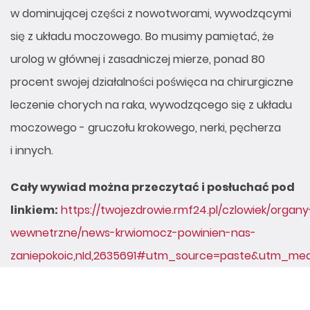
w dominującej części z nowotworami, wywodzącymi
się z układu moczowego. Bo musimy pamiętać, że
urolog w głównej i zasadniczej mierze, ponad 80
procent swojej działalności poświęca na chirurgiczne
leczenie chorych na raka, wywodzącego się z układu
moczowego - gruczołu krokowego, nerki, pęcherza
i innych.
Cały wywiad można przeczytać i posłuchać pod
linkiem:
https://twojezdrowie.rmf24.pl/czlowiek/organy
wewnetrzne/news-krwiomocz-powinien-nas-
zaniepokoic,nId,2635691#utm_source=paste&utm_m