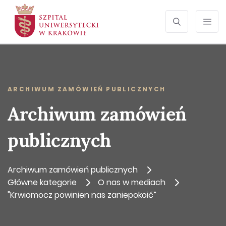
SEARCH
Otwórz wyszu
Prze
ARCHIWUM ZAMÓWIEŃ PUBLICZNYCH
Archiwum zamówień
publicznych
Archiwum zamówień publicznych
Główne kategorie
O nas w mediach
"Krwiomocz powinien nas zaniepokoić”