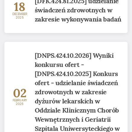
[DFK.424.81.2025] udzielanie
18
świadczeń zdrowotnych w
DECEMBER
zakresie wykonywania badań
2025
[DNPS.424.10.2026] Wyniki
konkursu ofert -
[DNPS.424.10.2025] Konkurs
ofert - udzielanie świadczeń
02
zdrowotnych w zakresie
dyżurów lekarskich w
FEBRUARY
2026
Oddziale Klinicznym Chorób
Wewnętrznych i Geriatrii
Szpitala Uniwersyteckiego w