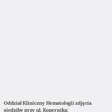
wnętrze sali Dziennego Ośrodka Leczenia Hematologicznego
wnętrze sali Dziennego Ośrodka Leczenia Hematologicznego
Oddział Kliniczny Hematologii zdjęcia
siedziby przy ul. Kopernika: