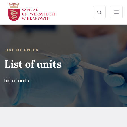
SEARCH
Otwórz wyszu
Prze
LIST OF UNITS
List of units
List of units