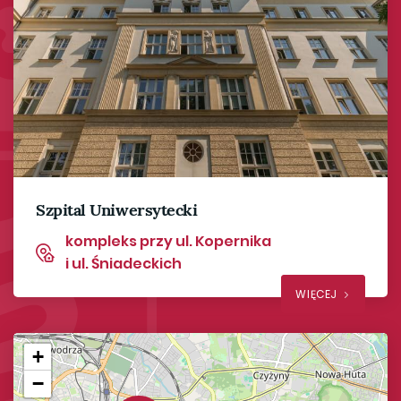
Szpital Uniwersytecki
kompleks przy ul. Kopernika
i ul. Śniadeckich
WIĘCEJ
+
−