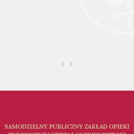
s
p
U
u
w
Poprzedni slajd
Następny slajd
SAMODZIELNY PUBLICZNY ZAKŁAD OPIEKI