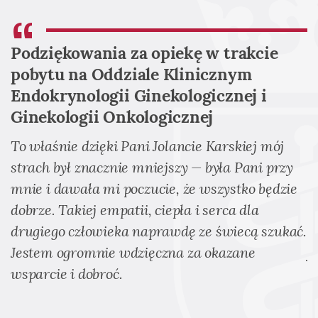
Podziękowania za opiekę w trakcie
Z
pobytu na Oddziale Klinicznym
w
Endokrynologii Ginekologicznej i
n
Ginekologii Onkologicznej
p
p
i
To właśnie dzięki Pani Jolancie Karskiej mój
w
strach był znacznie mniejszy — była Pani przy
m
el
mnie i dawała mi poczucie, że wszystko będzie
m
dobrze. Takiej empatii, ciepła i serca dla
y
drugiego człowieka naprawdę ze świecą szukać.
D
Jestem ogromnie wdzięczna za okazane
j
wsparcie i dobroć.
(
F
p