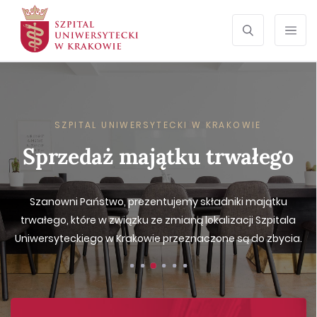
SZUKAJ
Otwórz wyszu
Prze
SZPITAL UNIWERSYTECKI W KRAKOWIE
Sprzedaż majątku trwałego
Szanowni Państwo, prezentujemy składniki majątku
trwałego, które w związku ze zmianą lokalizacji Szpitala
Uniwersyteckiego w Krakowie przeznaczone są do zbycia.