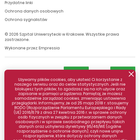
Przydatne linki
Ochrona danych osobowych
Ochrona sygnalistów
© 2026 Szpital Uniwersytecki w Krakowie. Wszystkie prawa
zastrzeżone.
Wykonane przez:
Empressia
Używamy plików cookies, aby ułatwić Ci korzystanie z
naszego serwisu oraz do celów statystycznych. Jeśli nie
blokujesz tych plików, to zgadzasz się na ich użycie oraz
zapisanie w pamięci urządzenia. Pamiętaj, że możesz
samodzielnie zarządzać cookies, zmieniając ustawienia
przeglądarki. Informujemy, że od 25 maja 2018 r. stosujemy
RODO (Rozporządzenie Parlamentu Europejskiego i Rady
(UE) 2016/679 z dnia 27 kwietnia 2016 r. w sprawie ochrony
osób fizycznych w związku z przetwarzaniem danych
Zamknij komunikat
osobowych i w sprawie swobodnego przepływu takich
danych oraz uchylenia dyrektywy 95/46/WE (ogólne
rozporządzenie o ochronie danych), czyli nowe unijne
rozporządzenie, które dotyczy ochrony danych