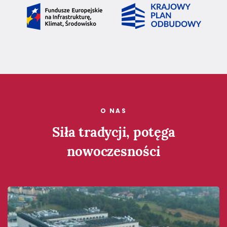
O NAS
Siła tradycji, potęga
nowoczesności