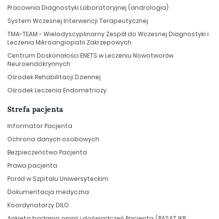
Pracownia Diagnostyki Laboratoryjnej (andrologia)
System Wczesnej Interwencji Terapeutycznej
TMA-TEAM - Wielodyscyplinarny Zespół do Wczesnej Diagnostyki i
Leczenia Mikroangiopatii Zakrzepowych
Centrum Doskonałości ENETS w Leczeniu Nowotworów
Neuroendokrynnych
Ośrodek Rehabilitacji Dziennej
Ośrodek Leczenia Endometriozy
Strefa pacjenta
Informator Pacjenta
Ochrona danych osobowych
Bezpieczeństwo Pacjenta
Prawa pacjenta
Poród w Szpitalu Uniwersyteckim
Dokumentacja medyczna
Koordynatorzy DILO
Ankieta badania opinii i doświadczeń Pacjenta / PASAT IKP