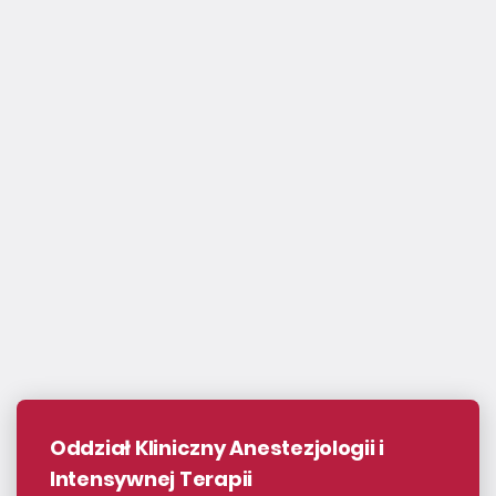
fot. Agnieszka Diaków | Archiwum SU
Oddział Kliniczny Anestezjologii i
Intensywnej Terapii