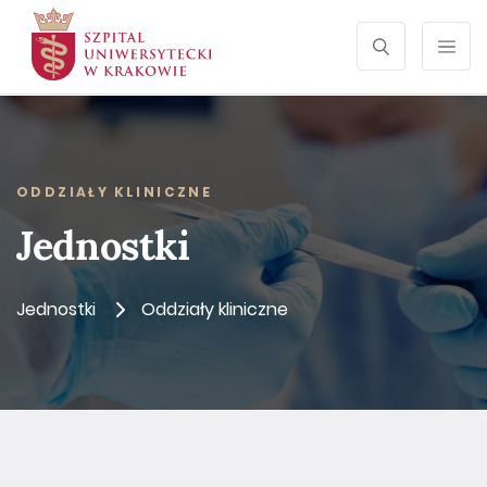
SZUKAJ
Otwórz wyszu
Prze
ODDZIAŁY KLINICZNE
Jednostki
Jednostki
Oddziały kliniczne