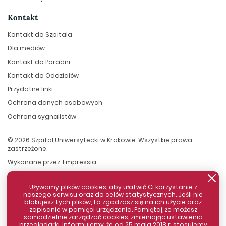
Kontakt
Kontakt do Szpitala
Dla mediów
Kontakt do Poradni
Kontakt do Oddziałów
Przydatne linki
Ochrona danych osobowych
Ochrona sygnalistów
© 2026 Szpital Uniwersytecki w Krakowie. Wszystkie prawa
zastrzeżone.
Wykonane przez:
Empressia
Używamy plików cookies, aby ułatwić Ci korzystanie z
naszego serwisu oraz do celów statystycznych. Jeśli nie
blokujesz tych plików, to zgadzasz się na ich użycie oraz
zapisanie w pamięci urządzenia. Pamiętaj, że możesz
samodzielnie zarządzać cookies, zmieniając ustawienia
przeglądarki. Informujemy, że od 25 maja 2018 r. stosujemy