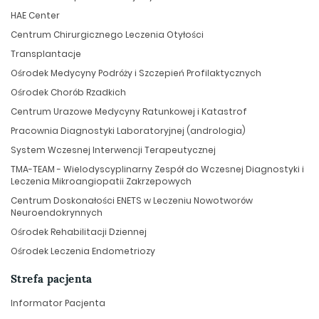
HAE Center
Centrum Chirurgicznego Leczenia Otyłości
Transplantacje
Ośrodek Medycyny Podróży i Szczepień Profilaktycznych
Ośrodek Chorób Rzadkich
Centrum Urazowe Medycyny Ratunkowej i Katastrof
Pracownia Diagnostyki Laboratoryjnej (andrologia)
System Wczesnej Interwencji Terapeutycznej
TMA-TEAM - Wielodyscyplinarny Zespół do Wczesnej Diagnostyki i
Leczenia Mikroangiopatii Zakrzepowych
Centrum Doskonałości ENETS w Leczeniu Nowotworów
Neuroendokrynnych
Ośrodek Rehabilitacji Dziennej
Ośrodek Leczenia Endometriozy
Strefa pacjenta
Informator Pacjenta