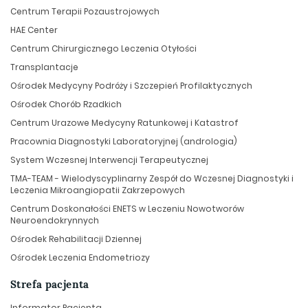
Centrum Terapii Pozaustrojowych
HAE Center
Centrum Chirurgicznego Leczenia Otyłości
Transplantacje
Ośrodek Medycyny Podróży i Szczepień Profilaktycznych
Ośrodek Chorób Rzadkich
Centrum Urazowe Medycyny Ratunkowej i Katastrof
Pracownia Diagnostyki Laboratoryjnej (andrologia)
System Wczesnej Interwencji Terapeutycznej
TMA-TEAM - Wielodyscyplinarny Zespół do Wczesnej Diagnostyki i
Leczenia Mikroangiopatii Zakrzepowych
Centrum Doskonałości ENETS w Leczeniu Nowotworów
Neuroendokrynnych
Ośrodek Rehabilitacji Dziennej
Ośrodek Leczenia Endometriozy
Strefa pacjenta
Informator Pacjenta