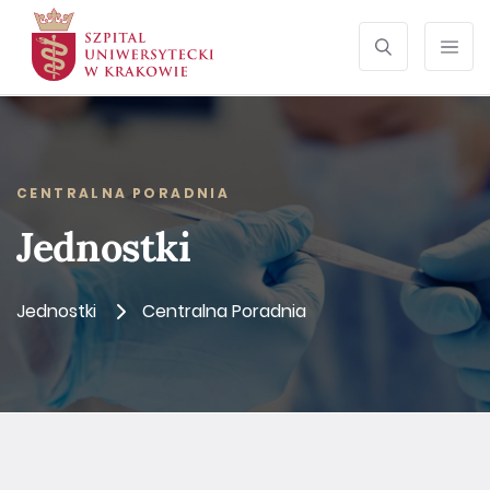
SZUKAJ
Otwórz wyszu
Prze
CENTRALNA PORADNIA
Jednostki
Jednostki
Centralna Poradnia