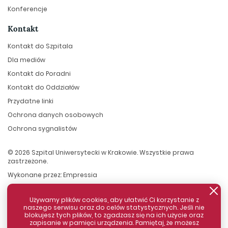
Konferencje
Kontakt
Kontakt do Szpitala
Dla mediów
Kontakt do Poradni
Kontakt do Oddziałów
Przydatne linki
Ochrona danych osobowych
Ochrona sygnalistów
© 2026 Szpital Uniwersytecki w Krakowie. Wszystkie prawa
zastrzeżone.
Wykonane przez:
Empressia
Używamy plików cookies, aby ułatwić Ci korzystanie z
naszego serwisu oraz do celów statystycznych. Jeśli nie
blokujesz tych plików, to zgadzasz się na ich użycie oraz
zapisanie w pamięci urządzenia. Pamiętaj, że możesz