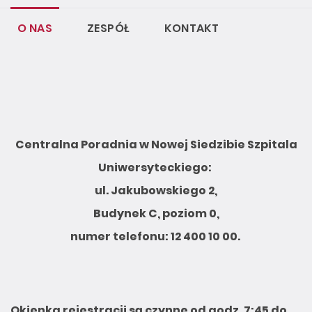
O NAS
ZESPÓŁ
KONTAKT
Centralna Poradnia w Nowej Siedzibie Szpitala
Uniwersyteckiego:
ul. Jakubowskiego 2,
Budynek C, poziom 0,
numer telefonu:
12 400 10 00.
Okienka rejestracji są czynne od godz. 7:45 do