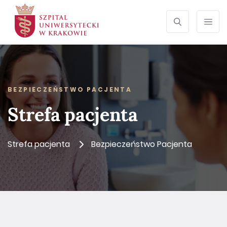
SZUKAJ
Otwórz wyszu
Prze
BEZPIECZEŃSTWO PACJENTA
Strefa pacjenta
Strefa pacjenta
Bezpieczeństwo Pacjenta