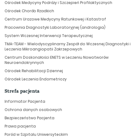
Ośrodek Medycyny Podróży i Szczepień Profilaktycznych
Ośrodek Chorób Rzadkich
Centrum Urazowe Medycyny Ratunkowej i Katastrof
Pracownia Diagnostyki Laboratoryjnej (andrologia)
System Wczesnej Interwencji Terapeutycznej
TMA-TEAM - Wielodyscyplinarny Zespół do Wczesnej Diagnostyki i
Leczenia Mikroangiopatii Zakrzepowych
Centrum Doskonałości ENETS w Leczeniu Nowotworów
Neuroendokrynnych
Ośrodek Rehabilitacji Dziennej
Ośrodek Leczenia Endometriozy
Strefa pacjenta
Informator Pacjenta
Ochrona danych osobowych
Bezpieczeństwo Pacjenta
Prawa pacjenta
Poród w Szpitalu Uniwersyteckim