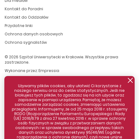
Dla mediów
Kontakt do Poradni
Kontakt do Oddziałów
Przydatne linki
Ochrona danych osobowych
Ochrona sygnalistów
© 2026 Szpital Uniwersytecki w Krakowie. Wszystkie prawa
zastrzeżone.
Wykonane przez:
Empressia
Używamy plików cookies, aby ułatwić Ci korzystanie z
naszego serwisu oraz do celów statystycznych. Jeśli nie
blokujesz tych plików, to zgadzasz się na ich użycie oraz
zapisanie w pamięci urządzenia. Pamiętaj, że możesz
samodzielnie zarządzać cookies, zmieniając ustawienia
przeglądarki. Informujemy, że od 25 maja 2018 r. stosujemy
RODO (Rozporządzenie Parlamentu Europejskiego i Rady
(UE) 2016/679 z dnia 27 kwietnia 2016 r. w sprawie ochrony
osób fizycznych w związku z przetwarzaniem danych
Zamknij komunikat
osobowych i w sprawie swobodnego przepływu takich
danych oraz uchylenia dyrektywy 95/46/WE (ogólne
rozporządzenie o ochronie danych), czyli nowe unijne