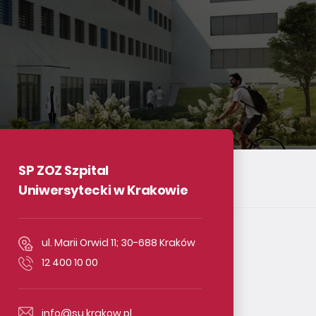
SP ZOZ Szpital
Uniwersytecki w Krakowie
ul. Marii Orwid 11; 30-688 Kraków
12 400 10 00
info@su.krakow.pl