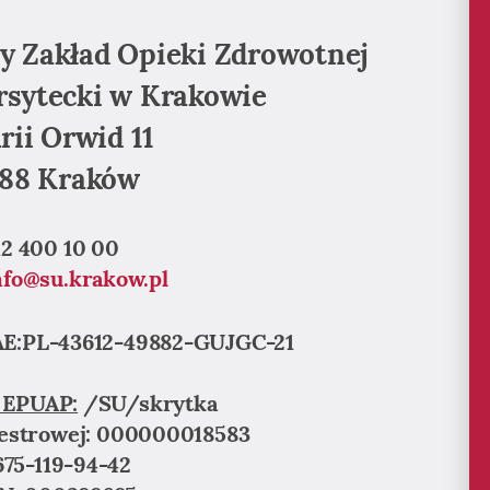
y Zakład Opieki Zdrowotnej
rsytecki w Krakowie
rii Orwid 11
88 Kraków
 12 400 10 00
nfo@su.krakow.pl
E:PL-43612-49882-GUJGC-21
i EPUAP:
/SU/skrytka
jestrowej: 000000018583
675-119-94-42