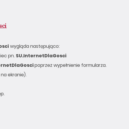
sci
osci
wygląda następująco:
iec pn.
SU.InternetDlaGosci
ernetDlaGosci
poprzez wypełnienie formularza.
na ekranie).
p.