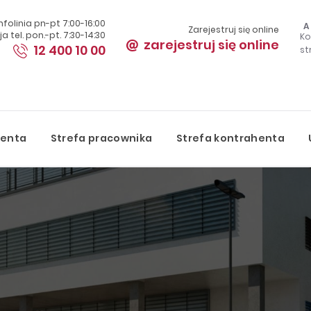
Infolinia pn-pt 7:00-16:00
A
Zarejestruj się online
a tel. pon.-pt. 7:30-14:30
Ko
zarejestruj się online
12 400 10 00
st
S
jenta
Strefa pracownika
Strefa kontrahenta