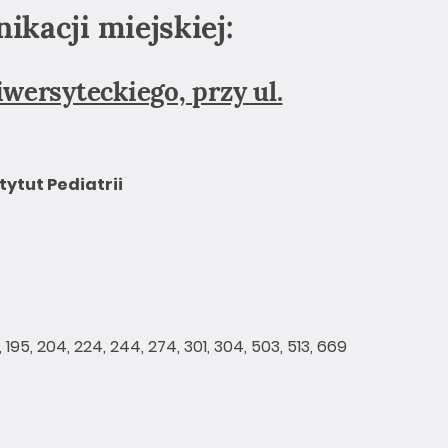
kacji miejskiej:
wersyteckiego, przy ul.
tytut Pediatrii
3
, 195, 204, 224, 244, 274, 301, 304, 503, 513, 669