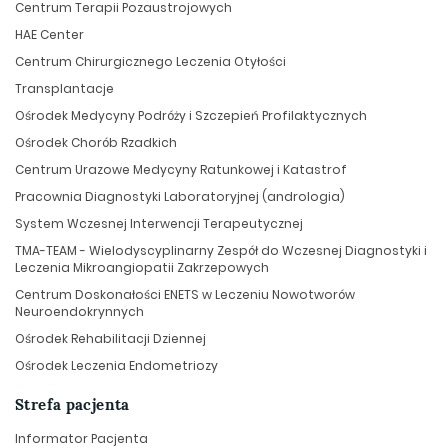
Centrum Terapii Pozaustrojowych
HAE Center
Centrum Chirurgicznego Leczenia Otyłości
Transplantacje
Ośrodek Medycyny Podróży i Szczepień Profilaktycznych
Ośrodek Chorób Rzadkich
Centrum Urazowe Medycyny Ratunkowej i Katastrof
Pracownia Diagnostyki Laboratoryjnej (andrologia)
System Wczesnej Interwencji Terapeutycznej
TMA-TEAM - Wielodyscyplinarny Zespół do Wczesnej Diagnostyki i
Leczenia Mikroangiopatii Zakrzepowych
Centrum Doskonałości ENETS w Leczeniu Nowotworów
Neuroendokrynnych
Ośrodek Rehabilitacji Dziennej
Ośrodek Leczenia Endometriozy
Strefa pacjenta
Informator Pacjenta