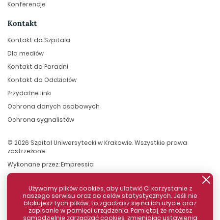
Konferencje
Kontakt
Kontakt do Szpitala
Dla mediów
Kontakt do Poradni
Kontakt do Oddziałów
Przydatne linki
Ochrona danych osobowych
Ochrona sygnalistów
© 2026 Szpital Uniwersytecki w Krakowie. Wszystkie prawa
zastrzeżone.
Wykonane przez:
Empressia
Używamy plików cookies, aby ułatwić Ci korzystanie z
naszego serwisu oraz do celów statystycznych. Jeśli nie
blokujesz tych plików, to zgadzasz się na ich użycie oraz
zapisanie w pamięci urządzenia. Pamiętaj, że możesz
samodzielnie zarządzać cookies, zmieniając ustawienia