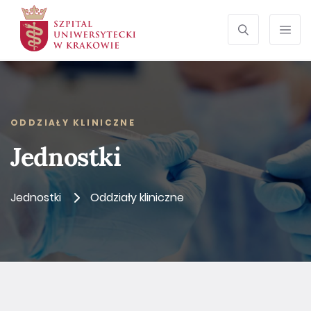
SZUKAJ
Otwórz wyszu
Prze
ODDZIAŁY KLINICZNE
Jednostki
Jednostki
Oddziały kliniczne