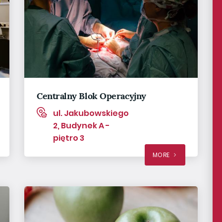
Centralny Blok Operacyjny
ul. Jakubowskiego
2, Budynek A -
piętro 3
MORE