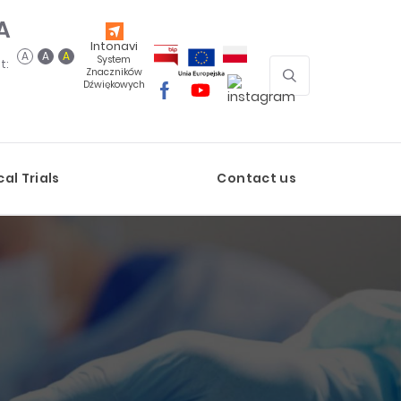
A
Intonavi
A
A
A
System
t:
Znaczników
Otwórz wyszukiw
Dźwiękowych
EARCH
cal Trials
Contact us