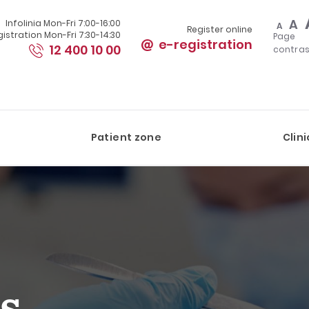
A
Infolinia Mon-Fri 7:00-16:00
A
Register online
istration Mon-Fri 7:30-14:30
Page
e-registration
12 400 10 00
contras
S
Patient zone
Clini
ts