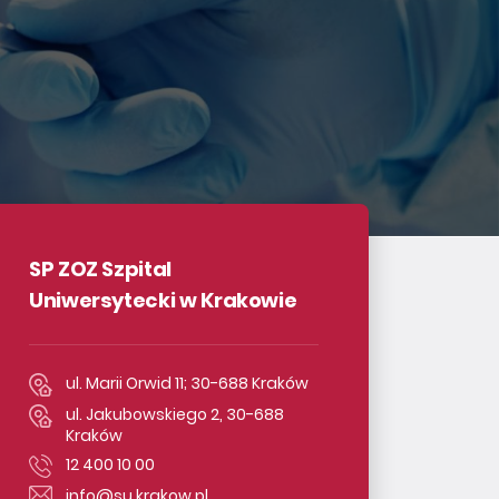
SP ZOZ Szpital
Uniwersytecki w Krakowie
ul. Marii Orwid 11; 30-688 Kraków
ul. Jakubowskiego 2, 30-688
Kraków
12 400 10 00
info@su.krakow.pl