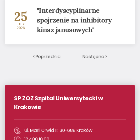
"Interdyscyplinarne
25
spojrzenie na inhibitory
LUTY
kinaz janusowych"
2026
< Poprzednia
Następna >
SP ZOZ Szpital Uniwersytecki w
Krakowie
ul. Marii Orwid 11; 30-688 Kraków
12 400 10 00