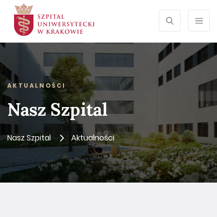
SZUKAJ
Otwórz wyszu
Prze
AKTUALNOŚCI
Nasz Szpital
Nasz Szpital
Aktualności