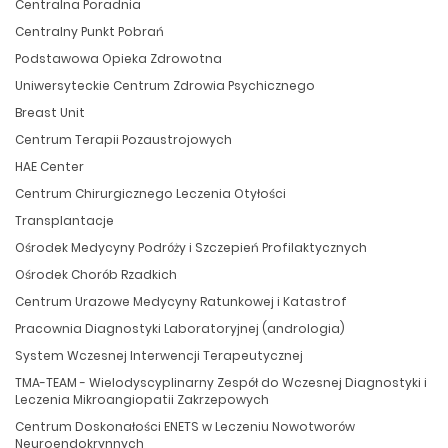
Centralna Poradnia
Centralny Punkt Pobrań
Podstawowa Opieka Zdrowotna
Uniwersyteckie Centrum Zdrowia Psychicznego
Breast Unit
Centrum Terapii Pozaustrojowych
HAE Center
Centrum Chirurgicznego Leczenia Otyłości
Transplantacje
Ośrodek Medycyny Podróży i Szczepień Profilaktycznych
Ośrodek Chorób Rzadkich
Centrum Urazowe Medycyny Ratunkowej i Katastrof
Pracownia Diagnostyki Laboratoryjnej (andrologia)
System Wczesnej Interwencji Terapeutycznej
TMA-TEAM - Wielodyscyplinarny Zespół do Wczesnej Diagnostyki i
Leczenia Mikroangiopatii Zakrzepowych
Centrum Doskonałości ENETS w Leczeniu Nowotworów
Neuroendokrynnych