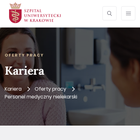
SZUKAJ
Otwórz wyszu
Prze
OFERTY PRACY
Kariera
Kariera
Oferty pracy
Personel medyczny nielekarski