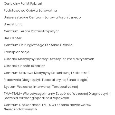
Centralny Punkt Pobrań
Podstawowa Opieka Zdrowotna
Uniwersyteckie Centrum Zdrowia Psychicznego
Breast Unit
Centrum Terapii Pozaustrojowych
HAE Center
Centrum Chirurgicznego Leczenia Otyłości
Transplantacje
Ośrodek Medycyny Podróży i Szczepień Profilaktycznych
Ośrodek Chorób Rzadkich
Centrum Urazowe Medycyny Ratunkowej i Katastrof
Pracownia Diagnostyki Laboratoryjnej (andrologia)
System Wczesnej Interwencji Terapeutycznej
TMA-TEAM - Wielodyscyplinarny Zespół do Wczesnej Diagnostyki i
Leczenia Mikroangiopatii Zakrzepowych
Centrum Doskonałości ENETS w Leczeniu Nowotworów
Neuroendokrynnych