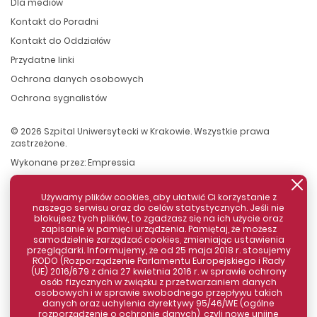
Dla mediów
Kontakt do Poradni
Kontakt do Oddziałów
Przydatne linki
Ochrona danych osobowych
Ochrona sygnalistów
© 2026 Szpital Uniwersytecki w Krakowie. Wszystkie prawa
zastrzeżone.
Wykonane przez:
Empressia
Używamy plików cookies, aby ułatwić Ci korzystanie z
naszego serwisu oraz do celów statystycznych. Jeśli nie
blokujesz tych plików, to zgadzasz się na ich użycie oraz
zapisanie w pamięci urządzenia. Pamiętaj, że możesz
samodzielnie zarządzać cookies, zmieniając ustawienia
przeglądarki. Informujemy, że od 25 maja 2018 r. stosujemy
RODO (Rozporządzenie Parlamentu Europejskiego i Rady
(UE) 2016/679 z dnia 27 kwietnia 2016 r. w sprawie ochrony
osób fizycznych w związku z przetwarzaniem danych
Zamknij komunikat
osobowych i w sprawie swobodnego przepływu takich
danych oraz uchylenia dyrektywy 95/46/WE (ogólne
rozporządzenie o ochronie danych), czyli nowe unijne