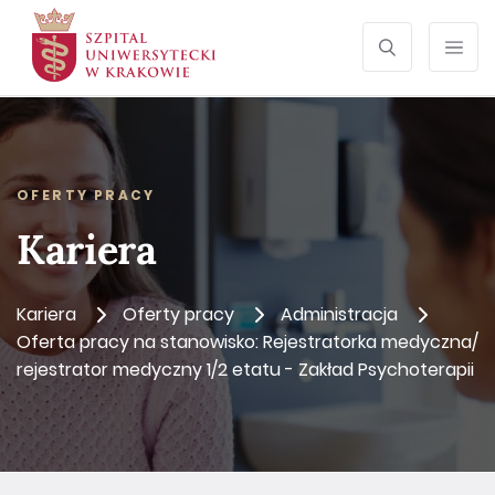
SZUKAJ
Otwórz wyszu
Prze
OFERTY PRACY
Kariera
Kariera
Oferty pracy
Administracja
Oferta pracy na stanowisko: Rejestratorka medyczna/
rejestrator medyczny 1/2 etatu - Zakład Psychoterapii