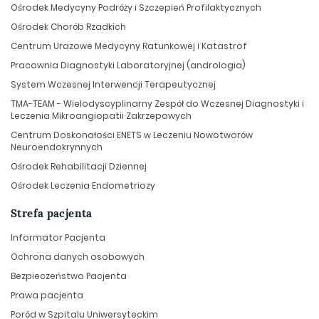
Ośrodek Medycyny Podróży i Szczepień Profilaktycznych
Ośrodek Chorób Rzadkich
Centrum Urazowe Medycyny Ratunkowej i Katastrof
Pracownia Diagnostyki Laboratoryjnej (andrologia)
System Wczesnej Interwencji Terapeutycznej
TMA-TEAM - Wielodyscyplinarny Zespół do Wczesnej Diagnostyki i
Leczenia Mikroangiopatii Zakrzepowych
Centrum Doskonałości ENETS w Leczeniu Nowotworów
Neuroendokrynnych
Ośrodek Rehabilitacji Dziennej
Ośrodek Leczenia Endometriozy
Strefa pacjenta
Informator Pacjenta
Ochrona danych osobowych
Bezpieczeństwo Pacjenta
Prawa pacjenta
Poród w Szpitalu Uniwersyteckim