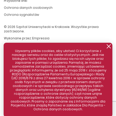
Przydatne linki
Ochrona danych osobowych
Ochrona sygnalistów
© 2026 Szpital Uniwersytecki w Krakowie. Wszystkie prawa
zastrzeżone.
Wykonane przez:
Empressia
Używamy plików cookies, aby ułatwić Ci korzystanie z
naszego serwisu oraz do celów statystycznych. Jeśli nie
blokujesz tych plików, to zgadzasz się na ich użycie oraz
zapisanie w pamięci urządzenia. Pamiętaj, że możesz
samodzielnie zarządzać cookies, zmieniając ustawienia
przeglądarki. Informujemy, że od 25 maja 2018 r. stosujemy
RODO (Rozporządzenie Parlamentu Europejskiego i Rady
(UE) 2016/679 z dnia 27 kwietnia 2016 r. w sprawie ochrony
osób fizycznych w związku z przetwarzaniem danych
Zamknij komunikat
osobowych i w sprawie swobodnego przepływu takich
danych oraz uchylenia dyrektywy 95/46/WE (ogólne
rozporządzenie o ochronie danych), czyli nowe unijne
rozporządzenie, które dotyczy ochrony danych
osobowych. Prosimy o zapoznanie się z Informacjami dla
Pacjenta, które znajdą Państwo w zakładce Dla Pacjenta -
Ochrona danych osobowych.