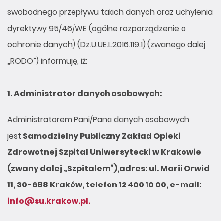
swobodnego przepływu takich danych oraz uchylenia
dyrektywy 95/46/WE (ogólne rozporządzenie o
ochronie danych) (Dz.U.UE.L.2016.119.1) (zwanego dalej
„RODO”) informuję, iż:
1.
Administrator danych osobowych:
Administratorem Pani/Pana danych osobowych
jest
Samodzielny Publiczny Zakład Opieki
Zdrowotnej Szpital Uniwersytecki w Krakowie
(zwany dalej „Szpitalem”)
,
adres: ul. Marii Orwid
11, 30-688 Kraków, telefon 12 400 10 00, e-mail:
info@su.krakow.pl
.