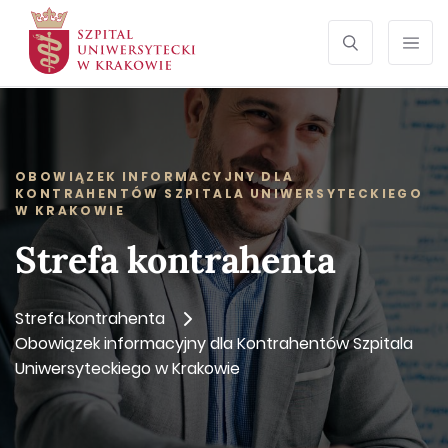
SZUKAJ
Otwórz wyszu
Prze
OBOWIĄZEK INFORMACYJNY DLA
KONTRAHENTÓW SZPITALA UNIWERSYTECKIEGO
W KRAKOWIE
Strefa kontrahenta
Strefa kontrahenta
Obowiązek informacyjny dla Kontrahentów Szpitala
Uniwersyteckiego w Krakowie