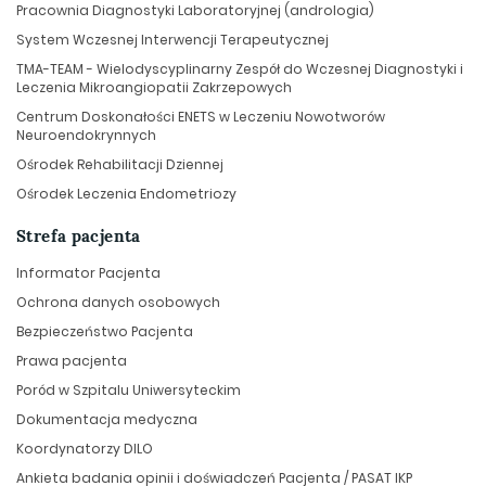
Pracownia Diagnostyki Laboratoryjnej (andrologia)
System Wczesnej Interwencji Terapeutycznej
TMA-TEAM - Wielodyscyplinarny Zespół do Wczesnej Diagnostyki i
Leczenia Mikroangiopatii Zakrzepowych
Centrum Doskonałości ENETS w Leczeniu Nowotworów
Neuroendokrynnych
Ośrodek Rehabilitacji Dziennej
Ośrodek Leczenia Endometriozy
Strefa pacjenta
Informator Pacjenta
Ochrona danych osobowych
Bezpieczeństwo Pacjenta
Prawa pacjenta
Poród w Szpitalu Uniwersyteckim
Dokumentacja medyczna
Koordynatorzy DILO
Ankieta badania opinii i doświadczeń Pacjenta / PASAT IKP