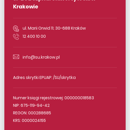
Krakowie
ul. Marii Orwid 11; 30-688 Kraków
12 400 10 00
info@su.krakow.pl
Adres skrytki EPUAP: /SU/skrytka
Numer księgi rejestrowej: 000000018583
NIP: 675-119-94-42
REGON: 000288685
KRS: 0000024155