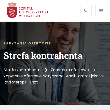
SZUKAJ
Otwórz wyszu
Prze
ZAPYTANIA OFERTOWE
Strefa kontrahenta
Strefa kontrahenta
Zapytania ofertowe
Zapytanie ofertowe dotyczące Stacji Kontroli jakości
Radioterapii -3 szt.