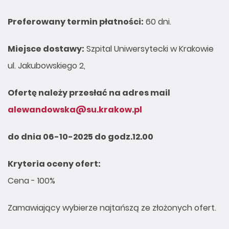
Preferowany termin płatno
ś
ci:
60 dni.
Miejsce dostawy:
Szpital Uniwersytecki w Krakowie
ul. Jakubowskiego 2,
Ofert
ę
nale
ż
y przesła
ć
na adres mail
alewandowska@su.krakow.pl
do dnia 06-10-2025 do godz.12.00
Kryteria oceny ofert:
Cena - 100%
Zamawiający wybierze najtańszą ze złożonych ofert.