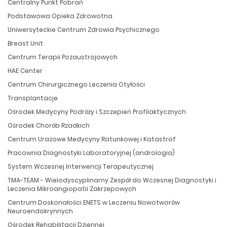
Centralny Punkt Pobrań
Podstawowa Opieka Zdrowotna
Uniwersyteckie Centrum Zdrowia Psychicznego
Breast Unit
Centrum Terapii Pozaustrojowych
HAE Center
Centrum Chirurgicznego Leczenia Otyłości
Transplantacje
Ośrodek Medycyny Podróży i Szczepień Profilaktycznych
Ośrodek Chorób Rzadkich
Centrum Urazowe Medycyny Ratunkowej i Katastrof
Pracownia Diagnostyki Laboratoryjnej (andrologia)
System Wczesnej Interwencji Terapeutycznej
TMA-TEAM - Wielodyscyplinarny Zespół do Wczesnej Diagnostyki i
Leczenia Mikroangiopatii Zakrzepowych
Centrum Doskonałości ENETS w Leczeniu Nowotworów
Neuroendokrynnych
Ośrodek Rehabilitacji Dziennej