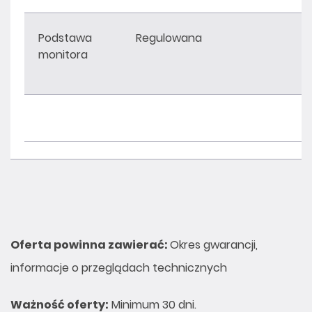
Podstawa
Regulowana
monitora
Oferta powinna zawiera
ć
:
Okres gwarancji,
informacje o przeglądach technicznych
Wa
ż
no
ść
oferty:
Minimum 30 dni.