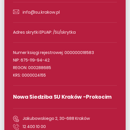
info@su.krakow.pl
Adres skrytki EPUAP: /SU/skrytka
Numer księgi rejestrowej: 000000018583
NIP: 675-119-94-42
REGON: 000288685
KRS: 0000024155
Nowa Siedziba SU Kraków -Prokocim
Jakubowskiego 2, 30-688 Kraków
12 400 10 00