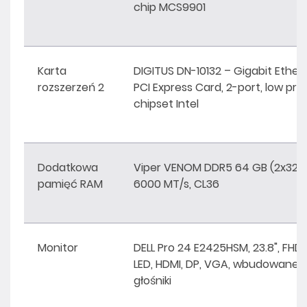
chip MCS9901
Karta
DIGITUS DN-10132 – Gigabit Ether
rozszerzeń 2
PCI Express Card, 2-port, low profi
chipset Intel
Dodatkowa
Viper VENOM DDR5 64 GB (2x32 G
pamięć RAM
6000 MT/s, CL36
Monitor
DELL Pro 24 E2425HSM, 23.8", FHD, 
LED, HDMI, DP, VGA, wbudowane
głośniki