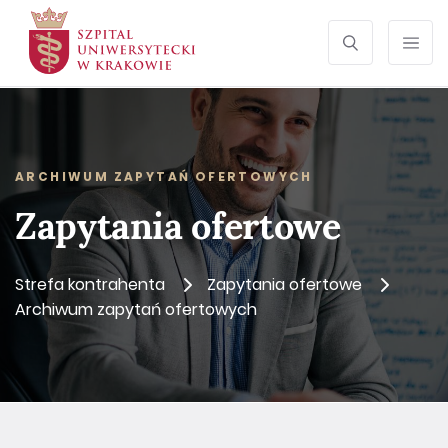
SZUKAJ
Otwórz wyszu
Prze
ARCHIWUM ZAPYTAŃ OFERTOWYCH
Zapytania ofertowe
Strefa kontrahenta
Zapytania ofertowe
Archiwum zapytań ofertowych