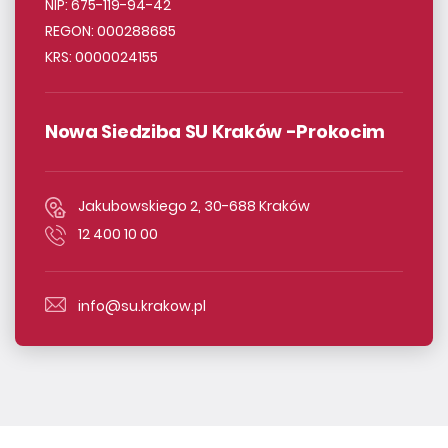
NIP: 675-119-94-42
REGON: 000288685
KRS: 0000024155
Nowa Siedziba SU Kraków -Prokocim
Jakubowskiego 2, 30-688 Kraków
12 400 10 00
info@su.krakow.pl