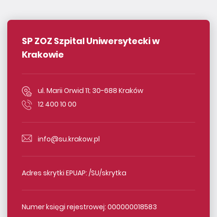
SP ZOZ Szpital Uniwersytecki w
Krakowie
ul. Marii Orwid 11; 30-688 Kraków
12 400 10 00
info@su.krakow.pl
Adres skrytki EPUAP: /SU/skrytka
Numer księgi rejestrowej: 000000018583