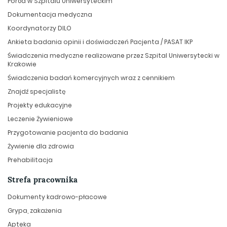
Poród w Szpitalu Uniwersyteckim
Dokumentacja medyczna
Koordynatorzy DILO
Ankieta badania opinii i doświadczeń Pacjenta / PASAT IKP
Świadczenia medyczne realizowane przez Szpital Uniwersytecki w
Krakowie
Świadczenia badań komercyjnych wraz z cennikiem
Znajdź specjalistę
Projekty edukacyjne
Leczenie Żywieniowe
Przygotowanie pacjenta do badania
Żywienie dla zdrowia
Prehabilitacja
Strefa pracownika
Dokumenty kadrowo-płacowe
Grypa, zakażenia
Apteka