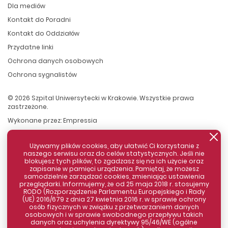
Dla mediów
Kontakt do Poradni
Kontakt do Oddziałów
Przydatne linki
Ochrona danych osobowych
Ochrona sygnalistów
© 2026 Szpital Uniwersytecki w Krakowie. Wszystkie prawa
zastrzeżone.
Wykonane przez:
Empressia
Używamy plików cookies, aby ułatwić Ci korzystanie z
naszego serwisu oraz do celów statystycznych. Jeśli nie
blokujesz tych plików, to zgadzasz się na ich użycie oraz
zapisanie w pamięci urządzenia. Pamiętaj, że możesz
samodzielnie zarządzać cookies, zmieniając ustawienia
przeglądarki. Informujemy, że od 25 maja 2018 r. stosujemy
RODO (Rozporządzenie Parlamentu Europejskiego i Rady
(UE) 2016/679 z dnia 27 kwietnia 2016 r. w sprawie ochrony
osób fizycznych w związku z przetwarzaniem danych
Zamknij komunikat
osobowych i w sprawie swobodnego przepływu takich
danych oraz uchylenia dyrektywy 95/46/WE (ogólne