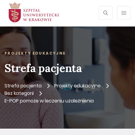
SZUKAJ
Otwórz wyszu
Prze
PROJEKTY EDUKACYJNE
Strefa pacjenta
Strefa pacjenta
Projekty edukacyjne
Bez kategorii
E-POP pomoże w leczeniu uzależnienia