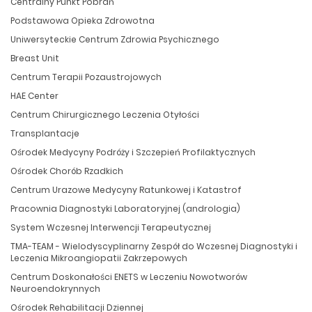
Centralny Punkt Pobrań
Podstawowa Opieka Zdrowotna
Uniwersyteckie Centrum Zdrowia Psychicznego
Breast Unit
Centrum Terapii Pozaustrojowych
HAE Center
Centrum Chirurgicznego Leczenia Otyłości
Transplantacje
Ośrodek Medycyny Podróży i Szczepień Profilaktycznych
Ośrodek Chorób Rzadkich
Centrum Urazowe Medycyny Ratunkowej i Katastrof
Pracownia Diagnostyki Laboratoryjnej (andrologia)
System Wczesnej Interwencji Terapeutycznej
TMA-TEAM - Wielodyscyplinarny Zespół do Wczesnej Diagnostyki i
Leczenia Mikroangiopatii Zakrzepowych
Centrum Doskonałości ENETS w Leczeniu Nowotworów
Neuroendokrynnych
Ośrodek Rehabilitacji Dziennej