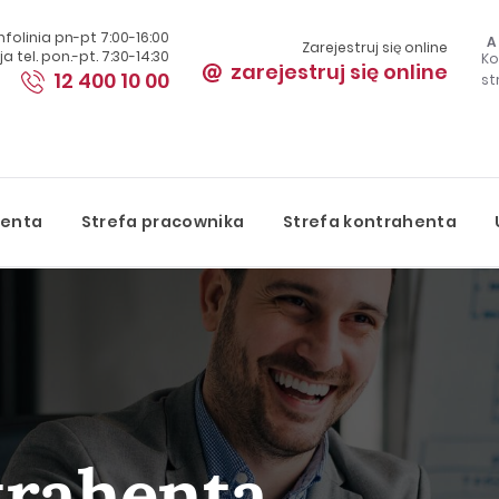
Infolinia pn-pt 7:00-16:00
A
Zarejestruj się online
a tel. pon.-pt. 7:30-14:30
Ko
zarejestruj się online
12 400 10 00
st
S
jenta
Strefa pracownika
Strefa kontrahenta
trahenta