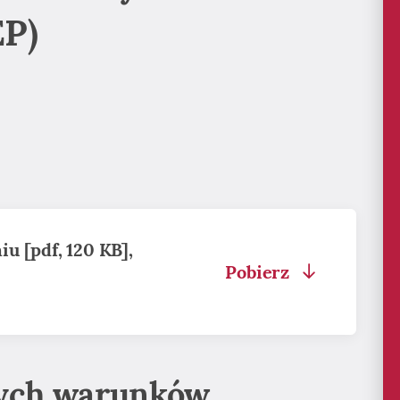
EP)
u [pdf, 120 KB],
Pobierz
nych warunków