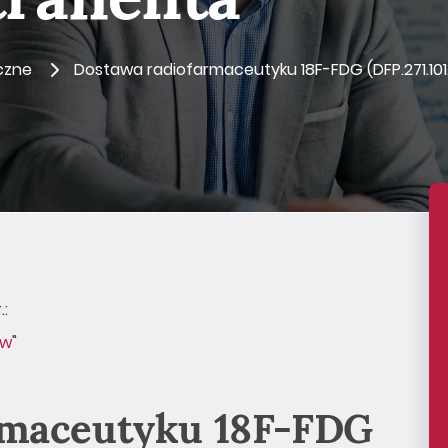
czne
Dostawa radiofarmaceutyku 18F-FDG (DFP.271.101.
.:
ow
"
rmaceutyku 18F-FDG