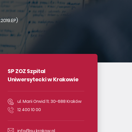
2019.EP)
SP ZOZ Szpital
Uniwersytecki w Krakowie
ul. Marii Orwid 11; 30-688 Kraków
12 400 10 00
info@su.krakow.pl