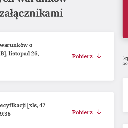
załącznikami
h warunków o
], listopad 26,
Pobierz
Sz
po
ecyfikacji [xls, 47
Pobierz
09:38