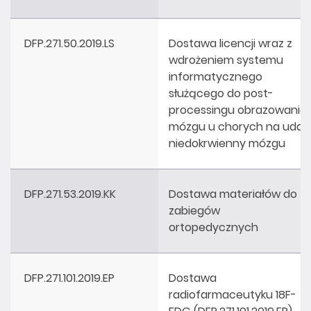
DFP.271.50.2019.LS
Dostawa licencji wraz z
wdrożeniem systemu
informatycznego
służącego do post-
processingu obrazowania
mózgu u chorych na udar
niedokrwienny mózgu
DFP.271.53.2019.KK
Dostawa materiałów do
zabiegów
ortopedycznych
DFP.271.101.2019.EP
Dostawa
radiofarmaceutyku 18F-