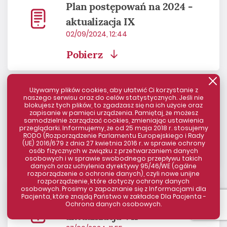
Plan postępowań na 2024 -
aktualizacja IX
02/09/2024, 12:44
Pobierz
Używamy plików cookies, aby ułatwić Ci korzystanie z
naszego serwisu oraz do celów statystycznych. Jeśli nie
Plan postępowań na 2024 -
blokujesz tych plików, to zgadzasz się na ich użycie oraz
zapisanie w pamięci urządzenia. Pamiętaj, że możesz
aktualizacja VIII
samodzielnie zarządzać cookies, zmieniając ustawienia
przeglądarki. Informujemy, że od 25 maja 2018 r. stosujemy
29/07/2024, 12:24
RODO (Rozporządzenie Parlamentu Europejskiego i Rady
(UE) 2016/679 z dnia 27 kwietnia 2016 r. w sprawie ochrony
Pobierz
osób fizycznych w związku z przetwarzaniem danych
Zamknij komunikat
osobowych i w sprawie swobodnego przepływu takich
danych oraz uchylenia dyrektywy 95/46/WE (ogólne
rozporządzenie o ochronie danych), czyli nowe unijne
rozporządzenie, które dotyczy ochrony danych
osobowych. Prosimy o zapoznanie się z Informacjami dla
Pacjenta, które znajdą Państwo w zakładce Dla Pacjenta -
Plan postępowań na 2024 -
Ochrona danych osobowych.
aktualizacja VII