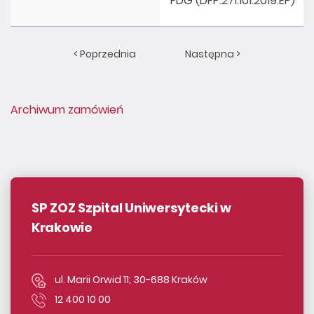
FDG (DFP.271.101.2019.EP)
< Poprzednia
Następna >
Archiwum zamówień
SP ZOZ Szpital Uniwersytecki w
Krakowie
ul. Marii Orwid 11; 30-688 Kraków
12 400 10 00