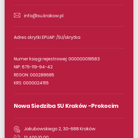
info@su.krakow.pl
Adres skrytki EPUAP: /SU/skrytka
Numer księgi rejestrowej: 000000018583
NIP: 675-119-94-42
REGON: 000288685
KRS: 0000024155
Nowa Siedziba SU Kraków -Prokocim
Jakubowskiego 2, 30-688 Kraków
12 400 10 00