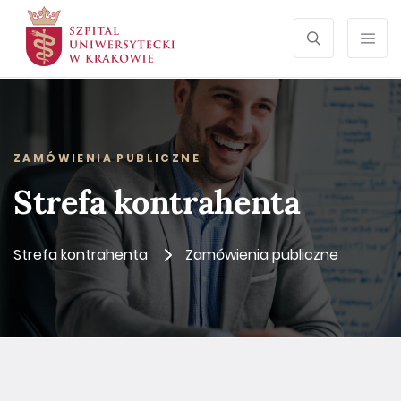
SZUKAJ
Otwórz wyszu
Prze
ZAMÓWIENIA PUBLICZNE
Strefa kontrahenta
Strefa kontrahenta
Zamówienia publiczne